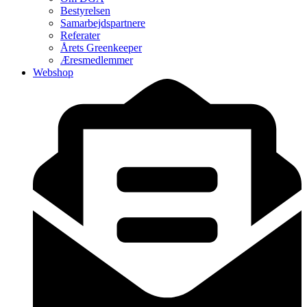
Bestyrelsen
Samarbejdspartnere
Referater
Årets Greenkeeper
Æresmedlemmer
Webshop