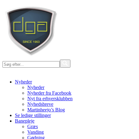
Nyheder
Nyheder
Nyheder fra Facebook
Nyt fra erhversklubben
Nyhedsbreve
Martinheejo’s Blog
Se ledige stillinger
Banepleje
Græs
Vanding
Gødning