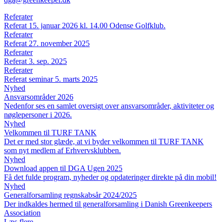
Referater
Referat 15. januar 2026 kl. 14.00 Odense Golfklub.
Referater
Referat 27. november 2025
Referater
Referat 3. sep. 2025
Referater
Referat seminar 5. marts 2025
Nyhed
Ansvarsområder 2026
Nedenfor ses en samlet oversigt over ansvarsområder, aktiviteter og
nøglepersoner i 2026.
Nyhed
Velkommen til TURF TANK
Det er med stor glæde, at vi byder velkommen til TURF TANK
som nyt medlem af Erhvervsklubben.
Nyhed
Download appen til DGA Ugen 2025
Få det fulde program, nyheder og opdateringer direkte på din mobil!
Nyhed
Generalforsamling regnskabsår 2024/2025
Der indkaldes hermed til generalforsamling i Danish Greenkeepers
Association
Læs flere