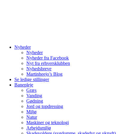
Nyheder
Nyheder
Nyheder fra Facebook
Nyt fra erhversklubben
Nyhedsbreve
Martinheejo’s Blog
Se ledige stillinger
Banepleje
Græs
Vanding
Gødning
Jord og topdressing
Miljø
Natur
Maskiner og teknologi
Arbejdsmiljø
Skadevoldere (sygdomme, skadedyr og ukrudt)