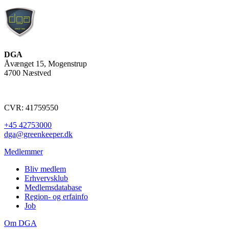
DGA
Åvænget 15, Mogenstrup
4700 Næstved
CVR: 41759550
+45 42753000
dga@greenkeeper.dk
Medlemmer
Bliv medlem
Erhvervsklub
Medlemsdatabase
Region- og erfainfo
Job
Om DGA