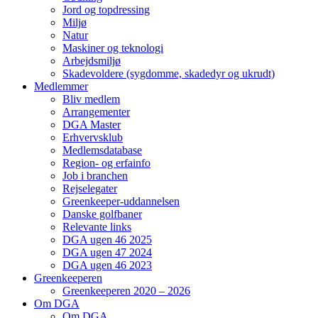
Jord og topdressing
Miljø
Natur
Maskiner og teknologi
Arbejdsmiljø
Skadevoldere (sygdomme, skadedyr og ukrudt)
Medlemmer
Bliv medlem
Arrangementer
DGA Master
Erhvervsklub
Medlemsdatabase
Region- og erfainfo
Job i branchen
Rejselegater
Greenkeeper-uddannelsen
Danske golfbaner
Relevante links
DGA ugen 46 2025
DGA ugen 47 2024
DGA ugen 46 2023
Greenkeeperen
Greenkeeperen 2020 – 2026
Om DGA
Om DGA