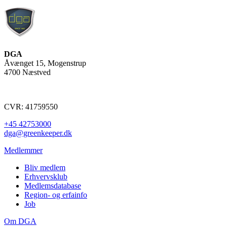
DGA
Åvænget 15, Mogenstrup
4700 Næstved
CVR: 41759550
+45 42753000
dga@greenkeeper.dk
Medlemmer
Bliv medlem
Erhvervsklub
Medlemsdatabase
Region- og erfainfo
Job
Om DGA