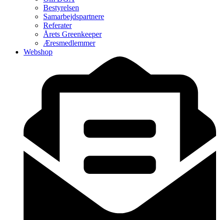
Bestyrelsen
Samarbejdspartnere
Referater
Årets Greenkeeper
Æresmedlemmer
Webshop