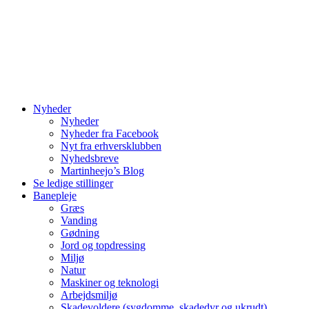
Nyheder
Nyheder
Nyheder fra Facebook
Nyt fra erhversklubben
Nyhedsbreve
Martinheejo’s Blog
Se ledige stillinger
Banepleje
Græs
Vanding
Gødning
Jord og topdressing
Miljø
Natur
Maskiner og teknologi
Arbejdsmiljø
Skadevoldere (sygdomme, skadedyr og ukrudt)