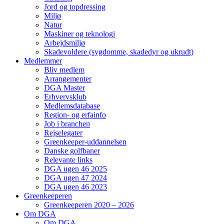
Jord og topdressing
Miljø
Natur
Maskiner og teknologi
Arbejdsmiljø
Skadevoldere (sygdomme, skadedyr og ukrudt)
Medlemmer
Bliv medlem
Arrangementer
DGA Master
Erhvervsklub
Medlemsdatabase
Region- og erfainfo
Job i branchen
Rejselegater
Greenkeeper-uddannelsen
Danske golfbaner
Relevante links
DGA ugen 46 2025
DGA ugen 47 2024
DGA ugen 46 2023
Greenkeeperen
Greenkeeperen 2020 – 2026
Om DGA
Om DGA