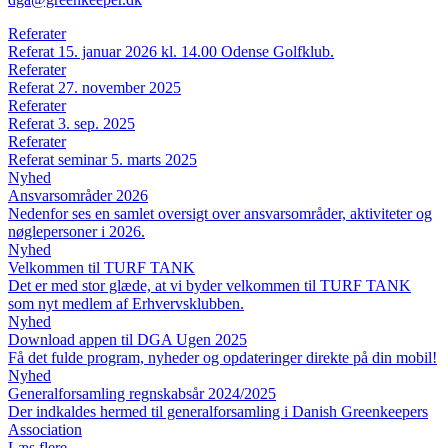
Referater
Referat 15. januar 2026 kl. 14.00 Odense Golfklub.
Referater
Referat 27. november 2025
Referater
Referat 3. sep. 2025
Referater
Referat seminar 5. marts 2025
Nyhed
Ansvarsområder 2026
Nedenfor ses en samlet oversigt over ansvarsområder, aktiviteter og
nøglepersoner i 2026.
Nyhed
Velkommen til TURF TANK
Det er med stor glæde, at vi byder velkommen til TURF TANK
som nyt medlem af Erhvervsklubben.
Nyhed
Download appen til DGA Ugen 2025
Få det fulde program, nyheder og opdateringer direkte på din mobil!
Nyhed
Generalforsamling regnskabsår 2024/2025
Der indkaldes hermed til generalforsamling i Danish Greenkeepers
Association
Læs flere