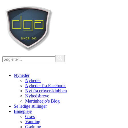
Nyheder
Nyheder
Nyheder fra Facebook
Nyt fra erhversklubben
Nyhedsbreve
Martinheejo’s Blog
Se ledige stillinger
Banepleje
Græs
Vanding
Gødning