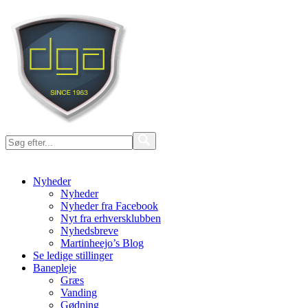
Nyheder
Nyheder
Nyheder fra Facebook
Nyt fra erhversklubben
Nyhedsbreve
Martinheejo’s Blog
Se ledige stillinger
Banepleje
Græs
Vanding
Gødning