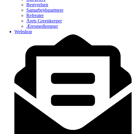
Bestyrelsen
Samarbejdspartnere
Referater
Årets Greenkeeper
Æresmedlemmer
Webshop