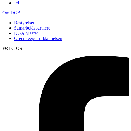
Job
Om DGA
Bestyrelsen
Samarbejdspartnere
DGA Master
Greenkeeper-uddannelsen
FØLG OS