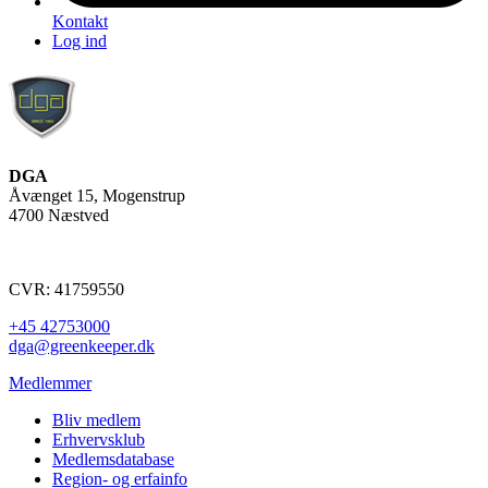
Kontakt
Log ind
DGA
Åvænget 15, Mogenstrup
4700 Næstved
CVR: 41759550
+45 42753000
dga@greenkeeper.dk
Medlemmer
Bliv medlem
Erhvervsklub
Medlemsdatabase
Region- og erfainfo