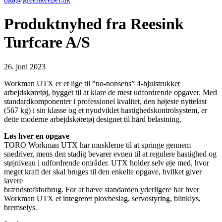
Produktnyhed fra Reesink
Turfcare A/S
26. juni 2023
Workman UTX er et lige til ”no-nonsens” 4-hjulstrukket
arbejdskøretøj, bygget til at klare de mest udfordrende opgaver. Med
standardkomponenter i professionel kvalitet, den højeste nyttelast
(567 kg) i sin klasse og et nyudviklet hastighedskontrolsystem, er
dette moderne arbejdskøretøj designet til hård belastning.
Løs hver en opgave
TORO Workman UTX har musklerne til at springe gennem
snedriver, mens den stadig bevarer evnen til at regulere hastighed og
støjniveau i udfordrende områder. UTX holder selv øje med, hvor
meget kraft der skal bruges til den enkelte opgave, hvilket giver
lavere
brændstofsforbrug. For at hæve standarden yderligere har hver
Workman UTX et integreret plovbeslag, servostyring, blinklys,
bremselys.