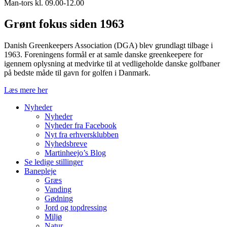
Man-tors kl. 09.00-12.00
Grønt fokus siden 1963
Danish Greenkeepers Association (DGA) blev grundlagt tilbage i
1963. Foreningens formål er at samle danske greenkeepere for
igennem oplysning at medvirke til at vedligeholde danske golfbaner
på bedste måde til gavn for golfen i Danmark.
Læs mere her
Nyheder
Nyheder
Nyheder fra Facebook
Nyt fra erhversklubben
Nyhedsbreve
Martinheejo’s Blog
Se ledige stillinger
Banepleje
Græs
Vanding
Gødning
Jord og topdressing
Miljø
Natur