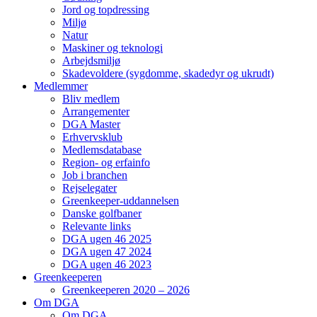
Jord og topdressing
Miljø
Natur
Maskiner og teknologi
Arbejdsmiljø
Skadevoldere (sygdomme, skadedyr og ukrudt)
Medlemmer
Bliv medlem
Arrangementer
DGA Master
Erhvervsklub
Medlemsdatabase
Region- og erfainfo
Job i branchen
Rejselegater
Greenkeeper-uddannelsen
Danske golfbaner
Relevante links
DGA ugen 46 2025
DGA ugen 47 2024
DGA ugen 46 2023
Greenkeeperen
Greenkeeperen 2020 – 2026
Om DGA
Om DGA