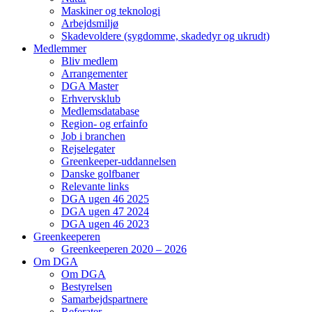
Maskiner og teknologi
Arbejdsmiljø
Skadevoldere (sygdomme, skadedyr og ukrudt)
Medlemmer
Bliv medlem
Arrangementer
DGA Master
Erhvervsklub
Medlemsdatabase
Region- og erfainfo
Job i branchen
Rejselegater
Greenkeeper-uddannelsen
Danske golfbaner
Relevante links
DGA ugen 46 2025
DGA ugen 47 2024
DGA ugen 46 2023
Greenkeeperen
Greenkeeperen 2020 – 2026
Om DGA
Om DGA
Bestyrelsen
Samarbejdspartnere
Referater