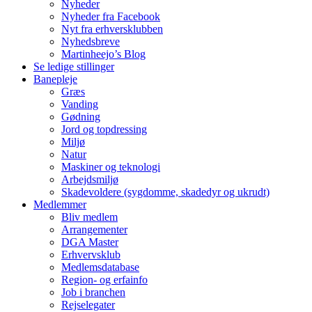
Nyheder
Nyheder fra Facebook
Nyt fra erhversklubben
Nyhedsbreve
Martinheejo’s Blog
Se ledige stillinger
Banepleje
Græs
Vanding
Gødning
Jord og topdressing
Miljø
Natur
Maskiner og teknologi
Arbejdsmiljø
Skadevoldere (sygdomme, skadedyr og ukrudt)
Medlemmer
Bliv medlem
Arrangementer
DGA Master
Erhvervsklub
Medlemsdatabase
Region- og erfainfo
Job i branchen
Rejselegater