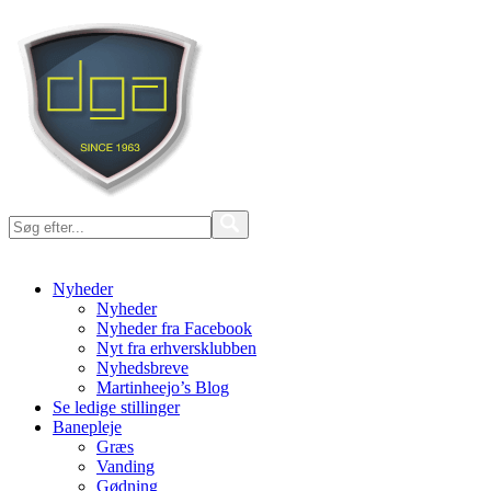
Nyheder
Nyheder
Nyheder fra Facebook
Nyt fra erhversklubben
Nyhedsbreve
Martinheejo’s Blog
Se ledige stillinger
Banepleje
Græs
Vanding
Gødning