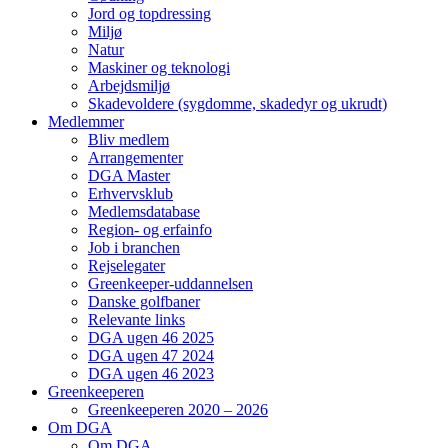
Jord og topdressing
Miljø
Natur
Maskiner og teknologi
Arbejdsmiljø
Skadevoldere (sygdomme, skadedyr og ukrudt)
Medlemmer
Bliv medlem
Arrangementer
DGA Master
Erhvervsklub
Medlemsdatabase
Region- og erfainfo
Job i branchen
Rejselegater
Greenkeeper-uddannelsen
Danske golfbaner
Relevante links
DGA ugen 46 2025
DGA ugen 47 2024
DGA ugen 46 2023
Greenkeeperen
Greenkeeperen 2020 – 2026
Om DGA
Om DGA