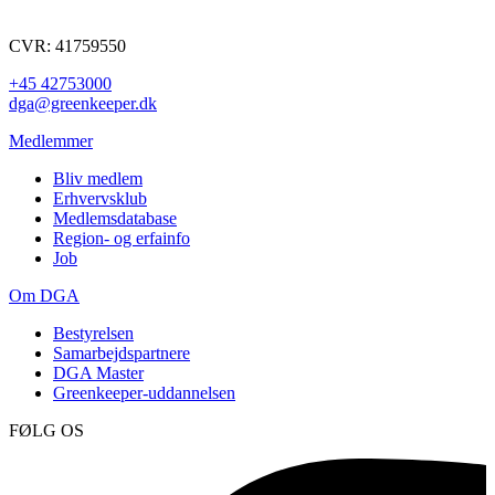
CVR: 41759550
+45 42753000
dga@greenkeeper.dk
Medlemmer
Bliv medlem
Erhvervsklub
Medlemsdatabase
Region- og erfainfo
Job
Om DGA
Bestyrelsen
Samarbejdspartnere
DGA Master
Greenkeeper-uddannelsen
FØLG OS