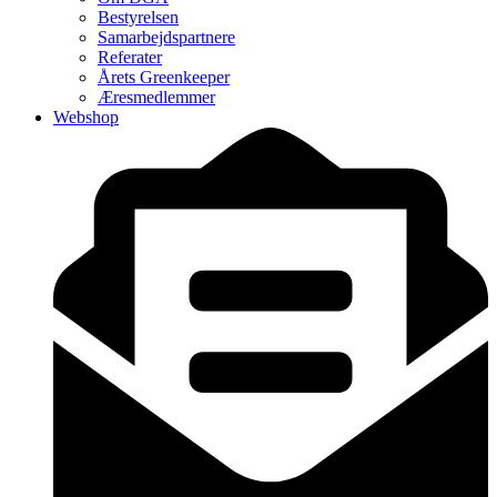
Bestyrelsen
Samarbejdspartnere
Referater
Årets Greenkeeper
Æresmedlemmer
Webshop