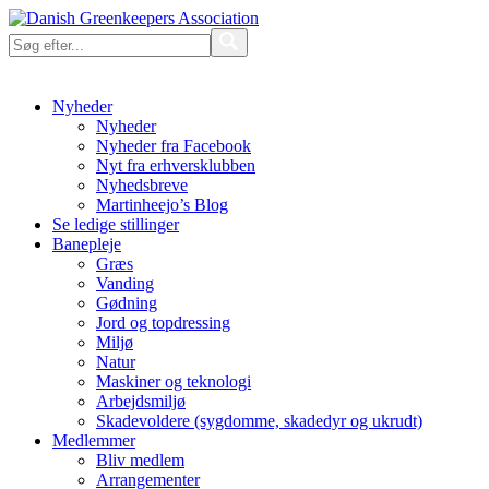
Nyheder
Nyheder
Nyheder fra Facebook
Nyt fra erhversklubben
Nyhedsbreve
Martinheejo’s Blog
Se ledige stillinger
Banepleje
Græs
Vanding
Gødning
Jord og topdressing
Miljø
Natur
Maskiner og teknologi
Arbejdsmiljø
Skadevoldere (sygdomme, skadedyr og ukrudt)
Medlemmer
Bliv medlem
Arrangementer