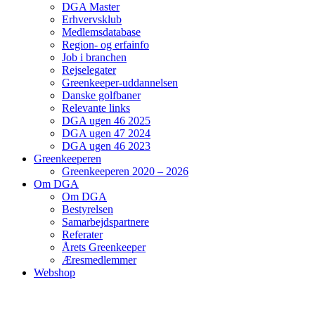
DGA Master
Erhvervsklub
Medlemsdatabase
Region- og erfainfo
Job i branchen
Rejselegater
Greenkeeper-uddannelsen
Danske golfbaner
Relevante links
DGA ugen 46 2025
DGA ugen 47 2024
DGA ugen 46 2023
Greenkeeperen
Greenkeeperen 2020 – 2026
Om DGA
Om DGA
Bestyrelsen
Samarbejdspartnere
Referater
Årets Greenkeeper
Æresmedlemmer
Webshop