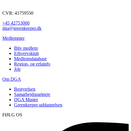
CVR: 41759550
+45 42753000
dga@greenkeeper.dk
Medlemmer
Bliv medlem
Erhvervsklub
Medlemsdatabase
Region- og erfainfo
Job
Om DGA
Bestyrelsen
Samarbejdspartnere
DGA Master
Greenkeeper-uddannelsen
FØLG OS