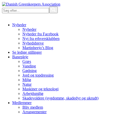
Nyheder
Nyheder
Nyheder fra Facebook
Nyt fra erhversklubben
Nyhedsbreve
Martinheejo’s Blog
Se ledige stillinger
Banepleje
Græs
Vanding
Gødning
Jord og topdressing
Miljø
Natur
Maskiner og teknologi
Arbejdsmiljø
Skadevoldere (sygdomme, skadedyr og ukrudt)
Medlemmer
Bliv medlem
Arrangementer