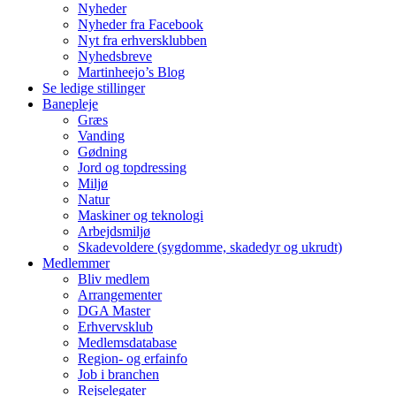
Nyheder
Nyheder fra Facebook
Nyt fra erhversklubben
Nyhedsbreve
Martinheejo’s Blog
Se ledige stillinger
Banepleje
Græs
Vanding
Gødning
Jord og topdressing
Miljø
Natur
Maskiner og teknologi
Arbejdsmiljø
Skadevoldere (sygdomme, skadedyr og ukrudt)
Medlemmer
Bliv medlem
Arrangementer
DGA Master
Erhvervsklub
Medlemsdatabase
Region- og erfainfo
Job i branchen
Rejselegater