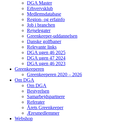
DGA Master
Erhvervsklub
Medlemsdatabase
Region- og erfainfo
Job i branchen
Rejselegater
Greenkeeper-uddannelsen
Danske golfbaner
Relevante links
DGA ugen 46 2025
DGA ugen 47 2024
DGA ugen 46 2023
Greenkeeperen
Greenkeeperen 2020 – 2026
Om DGA
Om DGA
Bestyrelsen
Samarbejdspartnere
Referater
Årets Greenkeeper
Æresmedlemmer
Webshop