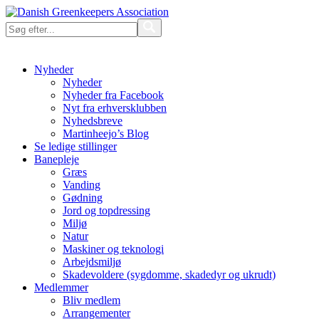
Nyheder
Nyheder
Nyheder fra Facebook
Nyt fra erhversklubben
Nyhedsbreve
Martinheejo’s Blog
Se ledige stillinger
Banepleje
Græs
Vanding
Gødning
Jord og topdressing
Miljø
Natur
Maskiner og teknologi
Arbejdsmiljø
Skadevoldere (sygdomme, skadedyr og ukrudt)
Medlemmer
Bliv medlem
Arrangementer