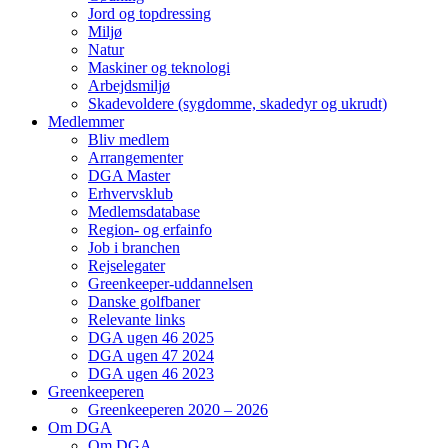
Jord og topdressing
Miljø
Natur
Maskiner og teknologi
Arbejdsmiljø
Skadevoldere (sygdomme, skadedyr og ukrudt)
Medlemmer
Bliv medlem
Arrangementer
DGA Master
Erhvervsklub
Medlemsdatabase
Region- og erfainfo
Job i branchen
Rejselegater
Greenkeeper-uddannelsen
Danske golfbaner
Relevante links
DGA ugen 46 2025
DGA ugen 47 2024
DGA ugen 46 2023
Greenkeeperen
Greenkeeperen 2020 – 2026
Om DGA
Om DGA