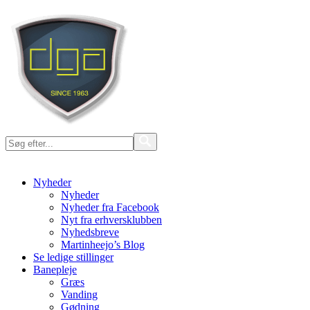
Nyheder
Nyheder
Nyheder fra Facebook
Nyt fra erhversklubben
Nyhedsbreve
Martinheejo’s Blog
Se ledige stillinger
Banepleje
Græs
Vanding
Gødning