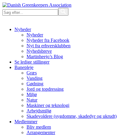
Nyheder
Nyheder
Nyheder fra Facebook
Nyt fra erhversklubben
Nyhedsbreve
Martinheejo’s Blog
Se ledige stillinger
Banepleje
Græs
Vanding
Gødning
Jord og topdressing
Miljø
Natur
Maskiner og teknologi
Arbejdsmiljø
Skadevoldere (sygdomme, skadedyr og ukrudt)
Medlemmer
Bliv medlem
Arrangementer