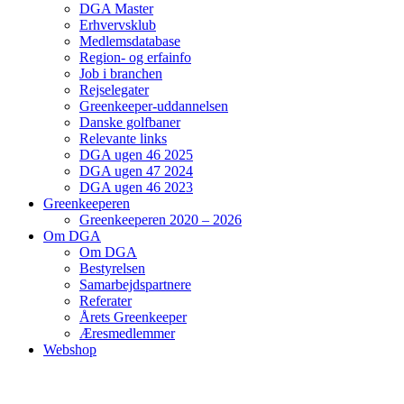
DGA Master
Erhvervsklub
Medlemsdatabase
Region- og erfainfo
Job i branchen
Rejselegater
Greenkeeper-uddannelsen
Danske golfbaner
Relevante links
DGA ugen 46 2025
DGA ugen 47 2024
DGA ugen 46 2023
Greenkeeperen
Greenkeeperen 2020 – 2026
Om DGA
Om DGA
Bestyrelsen
Samarbejdspartnere
Referater
Årets Greenkeeper
Æresmedlemmer
Webshop